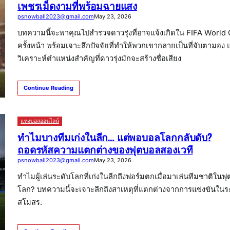
เพชรเม็ดงามที่พร้อมฉายแสง
psnowball2023@gmail.com
May 23, 2026
บทความนี้จะพาคุณไปสำรวจดาวรุ่งที่อาจแจ้งเกิดใน FIFA World
ครั้งหน้า พร้อมเจาะลึกปัจจัยที่ทำให้พวกเขากลายเป็นที่จับตามอง
วิเคราะห์ตำแหน่งสำคัญที่ดาวรุ่งมักจะสร้างชื่อเสียง
Continue Reading
แทงบอลออนไลน์
ทำไมบางทีมเก่งในลีก… แต่พอบอลโลกกลับดับ?
ถอดรหัสความแตกต่างของฟุตบอลสองเวที
psnowball2023@gmail.com
May 23, 2026
ทำไมผู้เล่นระดับโลกที่เก่งในลีกถึงฟอร์มตกเมื่อมาเล่นทีมชาติในฟ
โลก? บทความนี้จะเจาะลึกถึงสาเหตุที่แตกต่างจากการแข่งขันในร
สโมสร.