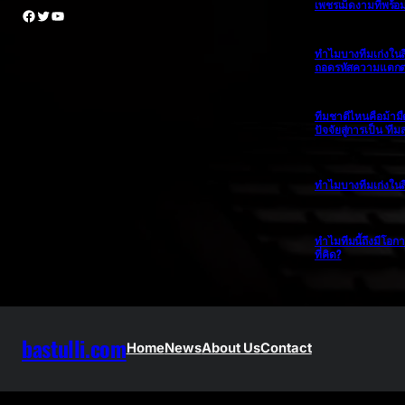
เพชรเม็ดงามที่พร้
Facebook
Twitter
YouTube
ทำไมบางทีมเก่งในล
ถอดรหัสความแตกต่
ทีมชาติไหนคือม้าม
ปัจจัยสู่การเป็น ‘ทีม
ทำไมบางทีมเก่งในล
ทำไมทีมนี้ถึงมีโอก
ที่คิด?
bastulli.com
Home
News
About Us
Contact