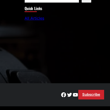
e
Quick Links
a
r
All Articles
c
h
Facebook
Twitter
YouTube
Subscribe