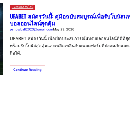
แทงบอลออนไลน์
UFABET สมัครวันนี้: คู่มือฉบับสมบูรณ์เพื่อรับโบนัสแ
บอลออนไลน์สุดคุ้ม
psnowball2023@gmail.com
May 23, 2026
UFABET สมัครวันนี้ เพื่อเปิดประสบการณ์แทงบอลออนไลน์ที่ดีที่สุ
พร้อมรับโบนัสสุดคุ้มและเพลิดเพลินกับแพลตฟอร์มที่ปลอดภัยและเช
ถือได้.
Continue Reading