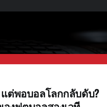
 แต่พอบอลโลกกลับดับ?
ของฟุตบอลสองเวที