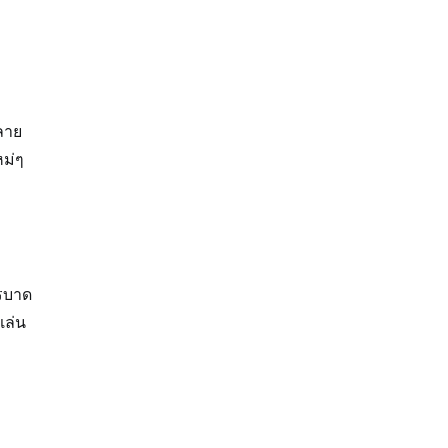
ลาย
ม่ๆ
ารบาด
เล่น