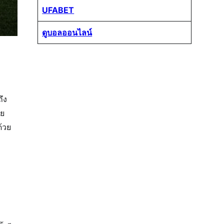
UFABET
ดูบอลออนไลน์
ึง
าย
ด้วย