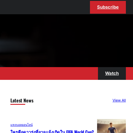
Subscribe
Watch
Latest News
View All
แทงบอลออนไลน์
ใครคือดาวรุ่งที่อาจแจ้งเกิดใน FIFA World Cup?