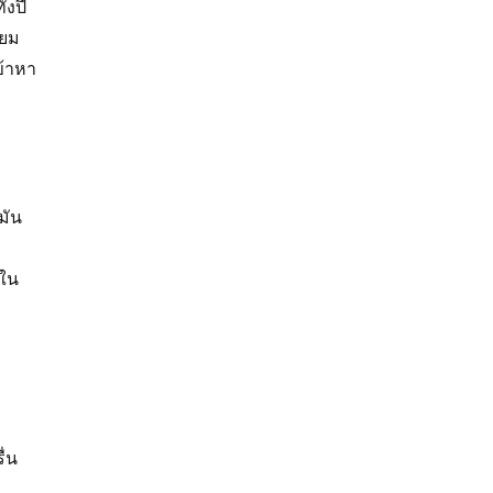
้งปี
ียม
ข้าหา
มัน
ำใน
ื่น