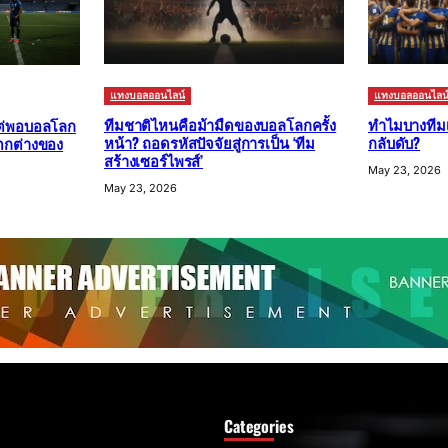
แทงบอลออนไลน์
แทงบอลออนไลน
ทีมชาติไหนคือม้ามืดของบอลโลกครั้ง
ทำไมบางทีม
แต่พอบอลโลก
หน้า? ถอดรหัสปัจจัยสู่การเป็น ‘ทีม
กลับดับ?
ตกต่างของ
สร้างเซอร์ไพรส์’
May 23, 2026
May 23, 2026
Categories