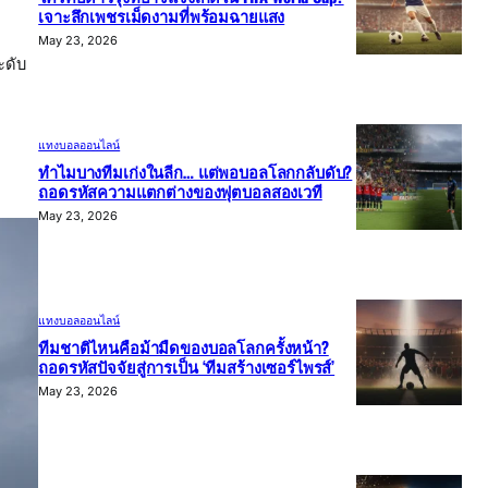
เจาะลึกเพชรเม็ดงามที่พร้อมฉายแสง
May 23, 2026
ะดับ
แทงบอลออนไลน์
ทำไมบางทีมเก่งในลีก… แต่พอบอลโลกกลับดับ?
ถอดรหัสความแตกต่างของฟุตบอลสองเวที
May 23, 2026
แทงบอลออนไลน์
ทีมชาติไหนคือม้ามืดของบอลโลกครั้งหน้า?
ถอดรหัสปัจจัยสู่การเป็น ‘ทีมสร้างเซอร์ไพรส์’
May 23, 2026