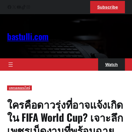
Skip
Facebook
X
YouTube
TikTok
Instagram
Subscribe
to
content
bastulli.com
Watch
แทงบอลออนไลน์
ใครคือดาวรุ่งที่อาจแจ้งเกิด
ใน FIFA World Cup? เจาะลึก
เพชรเม็ดงามที่พร้อมฉาย