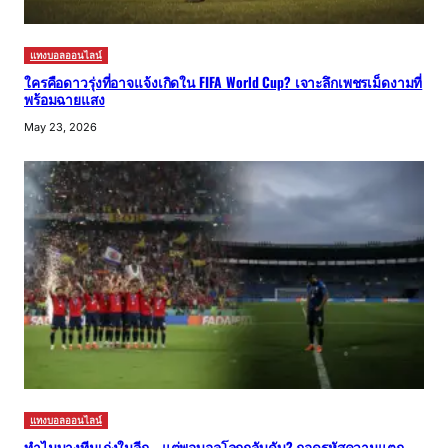
แทงบอลออนไลน์
ใครคือดาวรุ่งที่อาจแจ้งเกิดใน FIFA World Cup? เจาะลึกเพชรเม็ดงามที่
พร้อมฉายแสง
May 23, 2026
แทงบอลออนไลน์
ทำไมบางทีมเก่งในลีก… แต่พอบอลโลกกลับดับ? ถอดรหัสความแตก