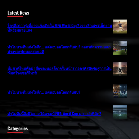
Latest News
ใครคือดาวรุ่งที่อาจแจ้งเกิดใน FIFA World Cup? เจาะลึกเพชรเม็ดงาม
ที่พร้อมฉายแสง
ทำไมบางทีมเก่งในลีก… แต่พอบอลโลกกลับดับ? ถอดรหัสความแตก
ต่างของฟุตบอลสองเวที
ทีมชาติไหนคือม้ามืดของบอลโลกครั้งหน้า? ถอดรหัสปัจจัยสู่การเป็น
‘ทีมสร้างเซอร์ไพรส์’
ทำไมบางทีมเก่งในลีก… แต่พอบอลโลกกลับดับ?
ทำไมทีมนี้ถึงมีโอกาสได้แชมป์ FIFA World Cup มากกว่าที่คิด?
Categories