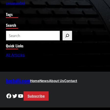
แทงบอลออนไลน์
Tags
Search
S
e
Quick Links
a
r
All Articles
c
h
bastulli.com
Home
News
About Us
Contact
Facebook
Twitter
YouTube
Subscribe